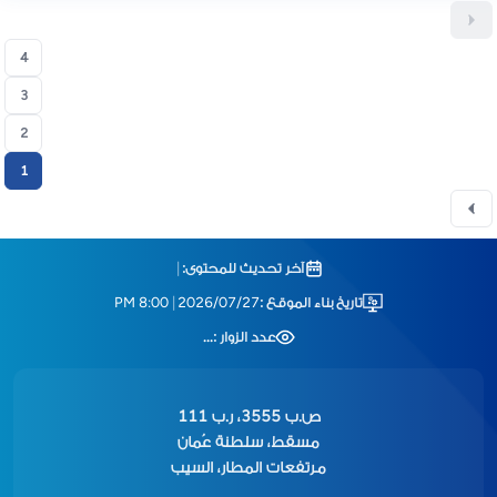
4
3
2
1
آخر تحديث للمحتوى:
|
تاريخ بناء الموقع :
2026/07/27
|
8:00 PM
عدد الزوار :
...
ص.ب 3555، ر.ب 111
مسقط، سلطنة عُمان
مرتفعات المطار، السيب