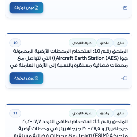
-
عرض الوثيقة
ساري
ملحق
الطيف الترددي
10
الملحق رقم 10: استخدام المحطات الأرضية المحمولة
جوا (Aircraft Earth Station (AES)) التي تتواصل مع
محطات فضائية مستقرة بالنسبة إلى الأرض العاملة في
النطاقات الترددية (١٠,٧٠ - ١١,٧٠) جيجاهيرتز و (١٢,٥٠- ١٢,٧٥)
-
عرض الوثيقة
جيجاهيرتز و (١٤,٠٠- ١٤,٥٠) جيجاهيرتز
ساري
ملحق
الطيف الترددي
11
الملحق رقم 11: استخدام نطاقي التردد ١٧,٧ -٢٠,٢
جيجاهيرتز و ٢٧,٥ - ٣٠ جيجاهيرتز في محطات أرضية
متحركة (ESIM) تتواصل مع محطات فضائية مستقرة