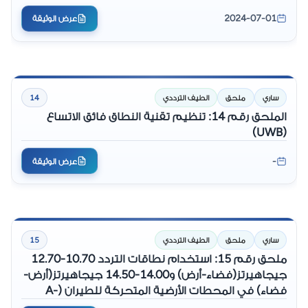
MHz و 14 - 14.5 GHz، ونطاقي الوصلات الهابطة 3700
2024-07-01
عرض الوثيقة
- 4200 MHz و 10.7 - 12.75 GHz
ساري
ملحق
الطيف الترددي
14
الملحق رقم 14: تنظيم تقنية النطاق فائق الاتساع
(UWB)
-
عرض الوثيقة
ساري
ملحق
الطيف الترددي
15
ملحق رقم 15: استخدام نطاقات التردد 10.70-12.70
جيجاهيرتز(فضاء-أرض) و14.00-14.50 جيجاهيرتز(أرض-
فضاء) في المحطات الأرضية المتحركة للطيران (A-
ESIM) والمحطات الأرضية المتحركة البحرية (-M ESIM)