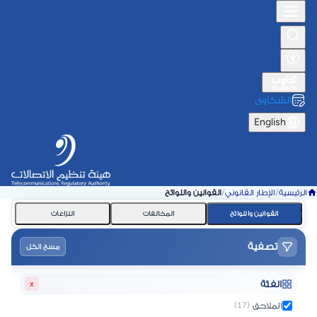
الشكاوى
English
الرئيسية
/
الإطار القانوني
/
القوانين واللوائح
القوانين واللوائح
المخالفات
النزاعات
تصفية
مسح الكل
الفئة
x
الملاحق
(17)