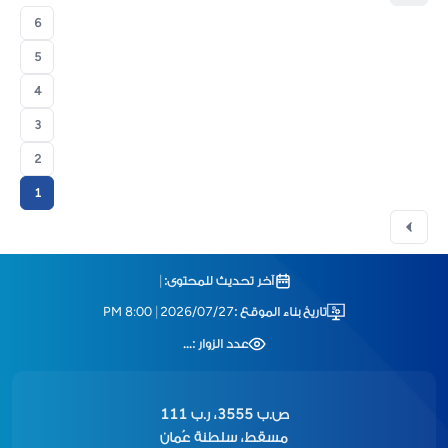
6
5
4
3
2
1
آخر تحديث للمحتوى:
|
تاريخ بناء الموقع :
2026/07/27
|
8:00 PM
عدد الزوار :
...
ص.ب 3555، ر.ب 111
مسقط، سلطنة عُمان