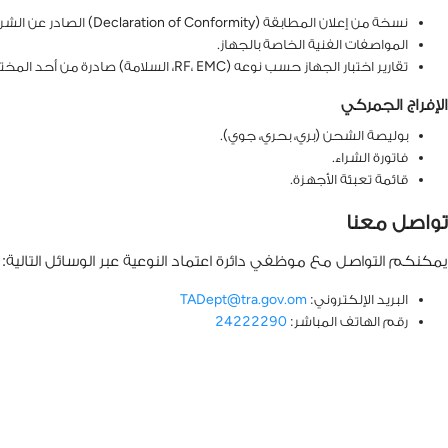
نسخة من إعلان المطابقة (Declaration of Conformity) الصادر عن الشركة المصنعة.
المواصفات الفنية الخاصة بالجهاز.
تقارير اختبار الجهاز حسب نوعه (RF، EMC، السلامة) صادرة من أحد المختبرات المعتمدة من قبل المنظمة الدولية لاعتماد المختبرات (ILAC).
الإفراج الجمركي
بوليصة الشحن (بري، بحري، جوي).
فاتورة الشراء.
قائمة تعبئة الأجهزة.
تواصل معنا
يمكنكم التواصل مع موظفي دائرة اعتماد النوعية عبر الوسائل التالية:
البريد الإلكتروني:
TADept@tra.gov.om
رقم الهاتف المباشر:
24222290