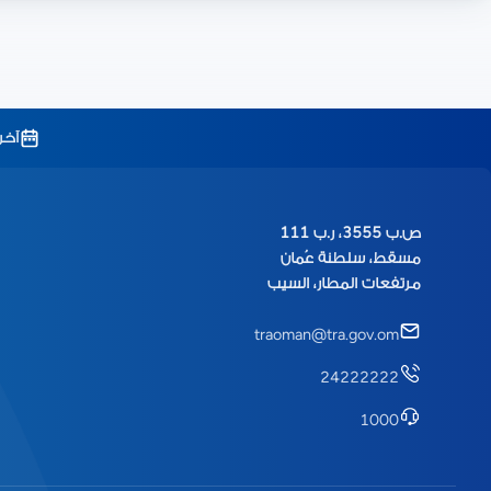
آخر
ص.ب 3555، ر.ب 111
مسقط، سلطنة عُمان
مرتفعات المطار، السيب
traoman@tra.gov.om
24222222
1000