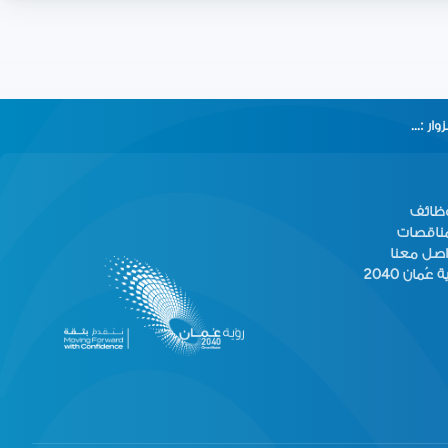
وار :
...
وظائف
مناقصات
اصل معنا
 عُمان 2040