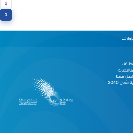
2
1
وار :
...
وظائف
مناقصات
اصل معنا
 عُمان 2040