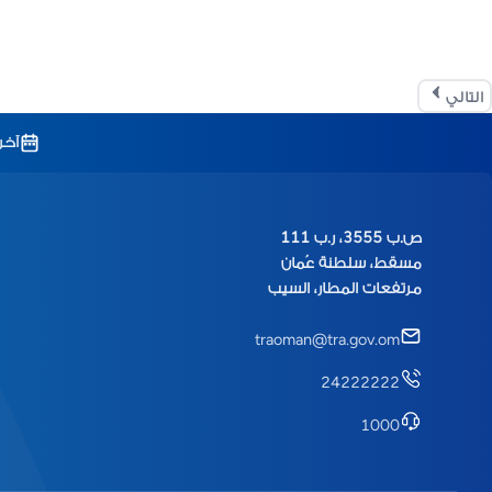
التالي
آخر
ص.ب 3555، ر.ب 111
مسقط، سلطنة عُمان
مرتفعات المطار، السيب
traoman@tra.gov.om
24222222
1000