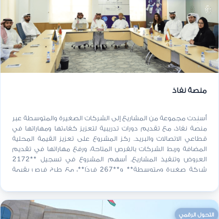
منصة نفاذ
أُسنِدت مجموعة من المشاريع إلى الشركات الصغيرة والمتوسطة عبر
منصة نفاذ، مع تقديم دورات تدريبية لتعزيز كفاءتها ومهاراتها في
قطاعي الاتصالات والبريد. ركز المشروع على تعزيز القيمة المحلية
المضافة وربط الشركات بالفرص المتاحة، ورفع مهاراتها في تقديم
العروض وتنفيذ المشاريع. أسهم المشروع في تسجيل **2172
شركة صغيرة ومتوسطة** و**267 فردًا**، مع طرح فرص بقيمة
**60,000 ريال عماني** وتنفيذ 5 مشاريع مسندة، إضافة إلى ورشات
تعريفية وتدريبية حضرها نحو 78 شخصًا. ويتماشى هذا مع أولويات
**سوق العمل والتشغيل** و**القطاع الخاص والاستثمار والتعاون
الدولي** ضمن **رؤية عمان 2040**.
التحول الرقمي