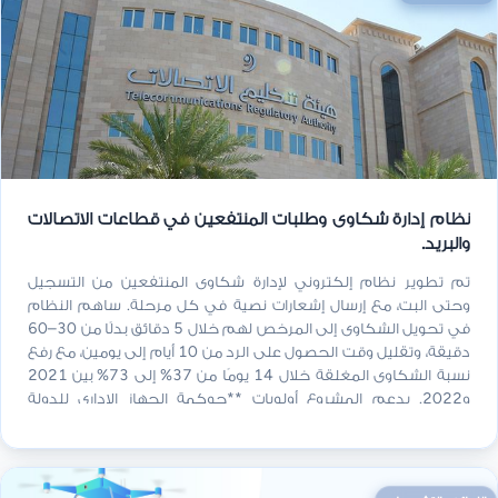
نظام إدارة شكاوى وطلبات المنتفعين في قطاعات الاتصالات
والبريد.
تم تطوير نظام إلكتروني لإدارة شكاوى المنتفعين من التسجيل
وحتى البت، مع إرسال إشعارات نصية في كل مرحلة. ساهم النظام
في تحويل الشكاوى إلى المرخص لهم خلال 5 دقائق بدلًا من 30–60
دقيقة، وتقليل وقت الحصول على الرد من 10 أيام إلى يومين، مع رفع
نسبة الشكاوى المغلقة خلال 14 يومًا من 37% إلى 73% بين 2021
و2022. يدعم المشروع أولويات **حوكمة الجهاز الإداري للدولة
والموارد والمشاريع** و**التنويع الاقتصادي والاستدامة المالية**
ضمن **رؤية عمان 2040**.