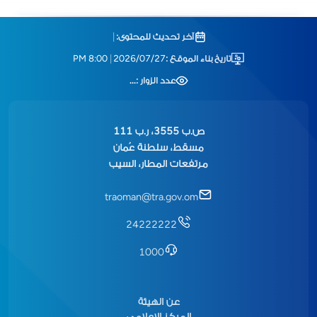
آخر تحديث للمحتوى:
|
تاريخ بناء الموقع :
2026/07/27
|
8:00 PM
عدد الزوار :
...
ص.ب 3555، ر.ب 111
مسقط، سلطنة عُمان
مرتفعات المطار، السيب
traoman@tra.gov.om
24222222
1000
عن الهيئة
المركز الإعلامي