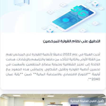
التدقيق على نظام الفوترة للمرخصين
أجرت الهيئة في عام 2022 تدقيقًا لأنظمة الفوترة لدى المرخص لهم
من الفئة الأولى والثانية للتأكد من دقتها والتزامهم بالإرشادات. هدفت
اللائحة إلى تعزيز الشفافية وحماية مصالح المنتفعين، وأسهمت في
تحسين أنظمة الفوترة وتقليل الشكاوى. وتتماشى هذه الجهود مع
أولوية **التنويع الاقتصادي والاستدامة المالية** ضمن **رؤية عمان
2040**.
تأهيل القوى العاملة الوطنية