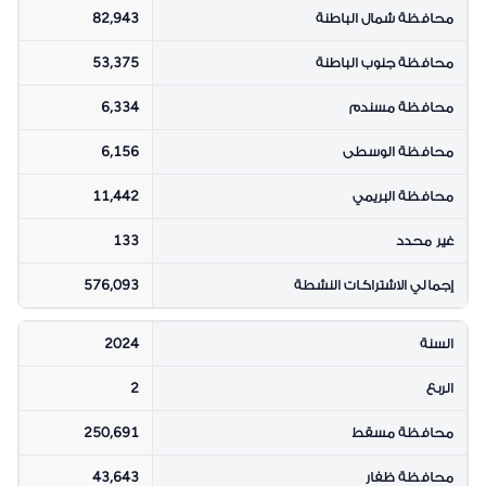
محافظة شمال الباطنة
82,943
محافظة جنوب الباطنة
53,375
محافظة مسندم
6,334
محافظة الوسطى
6,156
محافظة البريمي
11,442
غير محدد
133
إجمالي الاشتراكات النشطة
576,093
السنة
2024
الربع
2
محافظة مسقط
250,691
محافظة ظفار
43,643