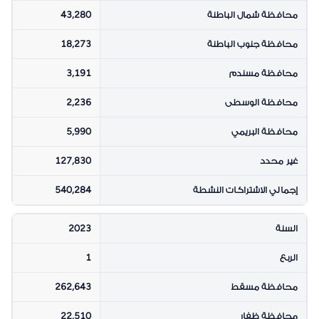
محافظة شمال الباطنة
43,280
محافظة جنوب الباطنة
18,273
محافظة مسندم
3,191
محافظة الوسطى
2,236
محافظة البريمي
5,990
غير محدد
127,830
إجمالي الاشتراكات النشطة
540,284
السنة
2023
الربع
1
محافظة مسقط
262,643
محافظة ظفار
22,510