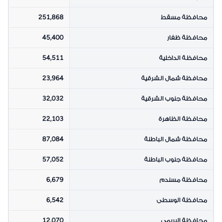
العريض الثابت في
سلطنة عمان
محافظة مسقط
251,868
حسب المحافظة،
ويشير هذا المؤشر
محافظة ظفار
45,400
الى عدد
الاشتركات
محافظة الداخلية
54,511
النشطة بمعدلات
سرعة تساوي أو
محافظة شمال الشرقية
23,964
تزيد عن 256
كيلوبت/ ثانية
محافظة جنوب الشرقية
32,032
محافظة الظاهرة
22,103
محافظة شمال الباطنة
87,084
محافظة جنوب الباطنة
57,052
محافظة مسندم
6,679
محافظة الوسطى
6,542
محافظة البريمي
12,070