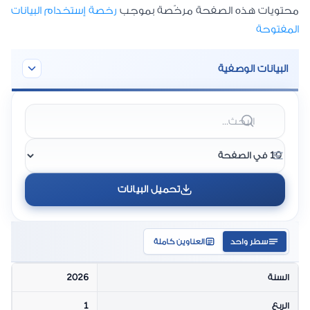
محتويات هذه الصفحة مرخّصة بموجب
رخصة إستخدام البيانات
المفتوحة
البيانات الوصفية
القطاع
الاتصالات
مصدر البيانات
مقدمي خدمات
الاتصالات الثابتة
(عمانتل، أوريدو،
أواصر، ستارلينك)
تحميل البيانات
معدل التحديث
ربع سنوي
إسم المتغير
اشتراكات النطاق
سطر واحد
العناوين كاملة
العريض الثابت
حسب المحافظة
السنة
2026
وصف المتغير
عدد اشتراكات
خدمات النطاق
الربع
1