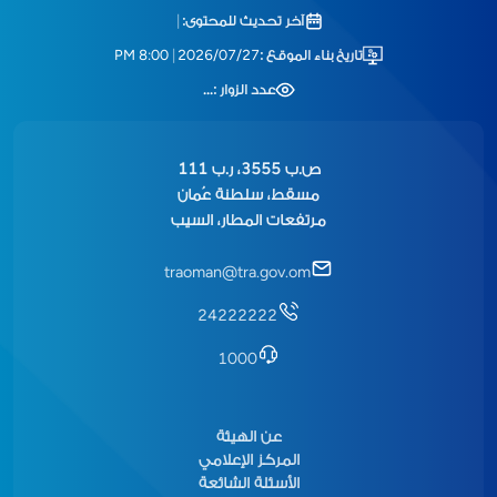
آخر تحديث للمحتوى:
|
تاريخ بناء الموقع :
2026/07/27
|
8:00 PM
عدد الزوار :
...
ص.ب 3555، ر.ب 111
مسقط، سلطنة عُمان
مرتفعات المطار، السيب
traoman@tra.gov.om
24222222
1000
عن الهيئة
المركز الإعلامي
الأسئلة الشائعة