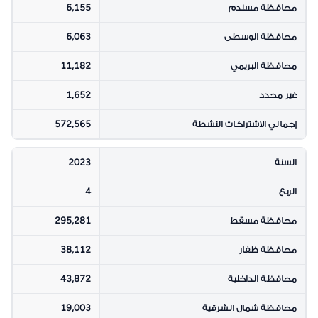
محافظة مسندم
6,155
محافظة الوسطى
6,063
محافظة البريمي
11,182
غير محدد
1,652
إجمالي الاشتراكات النشطة
572,565
السنة
2023
الربع
4
محافظة مسقط
295,281
محافظة ظفار
38,112
محافظة الداخلية
43,872
محافظة شمال الشرقية
19,003